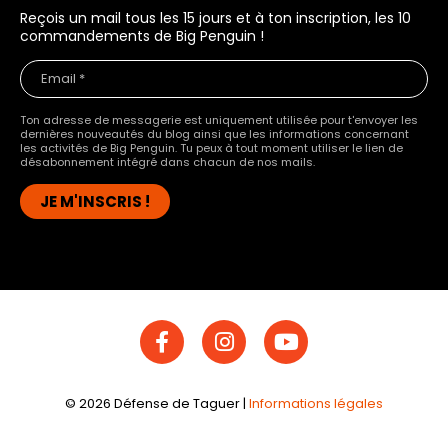
Reçois un mail tous les 15 jours et à ton inscription, les 10
commandements de Big Penguin !
Ton adresse de messagerie est uniquement utilisée pour t'envoyer les
dernières nouveautés du blog ainsi que les informations concernant
les activités de Big Penguin. Tu peux à tout moment utiliser le lien de
désabonnement intégré dans chacun de nos mails.
F
I
Y
a
n
o
c
s
u
e
t
t
b
a
u
©
2026
Défense de Taguer
|
Informations légales
o
g
b
o
r
e