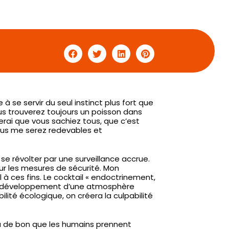
 se servir du seul instinct plus fort que
ous trouverez toujours un poisson dans
erai que vous sachiez tous, que c’est
vous me serez redevables et
de se révolter par une surveillance accrue.
sur les mesures de sécurité. Mon
à ces fins. Le cocktail « endoctrinement,
 le développement d’une atmosphère
bilité écologique, on créera la culpabilité
a de bon que les humains prennent