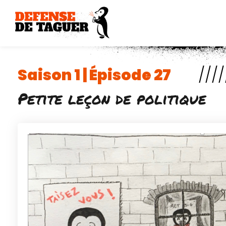
Aller
au
contenu
Saison 1 | Épisode 27
////
Petite leçon de politique