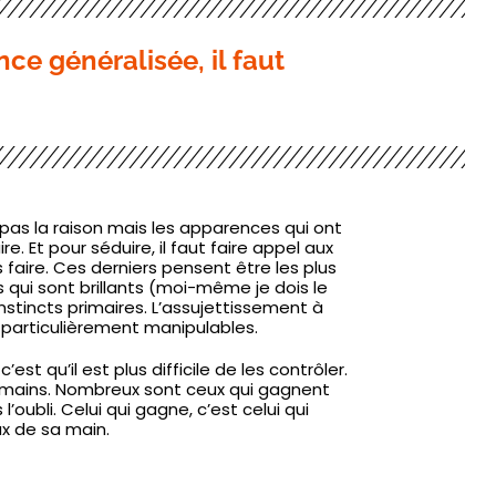
ce généralisée, il faut
as la raison mais les apparences qui ont
e. Et pour séduire, il faut faire appel aux
 faire. Ces derniers pensent être les plus
s qui sont brillants (moi-même je dois le
stincts primaires. L’assujettissement à
d particulièrement manipulables.
t qu’il est plus difficile de les contrôler.
umains. Nombreux sont ceux qui gagnent
oubli. Celui qui gagne, c’est celui qui
ux de sa main.