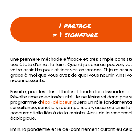
1 partage
= 1 signature
Une première méthode efficace et très simple consiste à
ces états d’âme : la faim. Quand je serai au pouvoir, v
votre assiette pour attiser vos estomacs. Et je m’assur
grâce à moi que vous avez de quoi vous nourrir. Ainsi 
reconnaissants.
Ensuite, pour les plus difficiles, il faudra les dissuader 
Révolte rime avec insécurité. Je ne lésinerai donc pas 
programme d’
éco-délateur
jouera un rôle fondamental 
surveillance, sanction, récompenses », assurera ainsi
concurrentielle liée à de la crainte. Ainsi, de la responsa
écologique.
Enfin, la pandémie et le dé-confinement auront eu cel