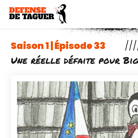
Aller
au
contenu
Saison 1 | Épisode 33
///
Une réelle défaite pour Bi