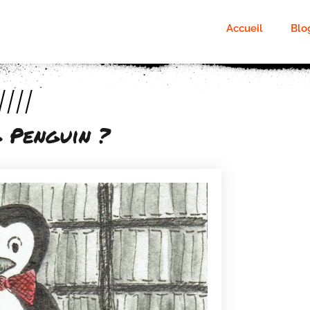
Accueil
Blo
////
g Penguin ?