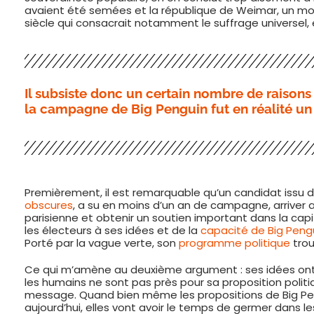
avaient été semées et la république de Weimar, un m
siècle qui consacrait notamment le suffrage universel, en
Il subsiste donc un certain nombre de raisons
la campagne de Big Penguin fut en réalité un
Premièrement, il est remarquable qu’un candidat issu de
obscures
, a su en moins d’un an de campagne, arriver a
parisienne et obtenir un soutien important dans la capi
les électeurs à ses idées et de la
capacité de Big Pengu
Porté par la vague verte, son
programme politique
trou
Ce qui m’amène au deuxième argument : ses idées ont 
les humains ne sont pas près pour sa proposition polit
message. Quand bien même les propositions de Big Pe
aujourd’hui, elles vont avoir le temps de germer dans le